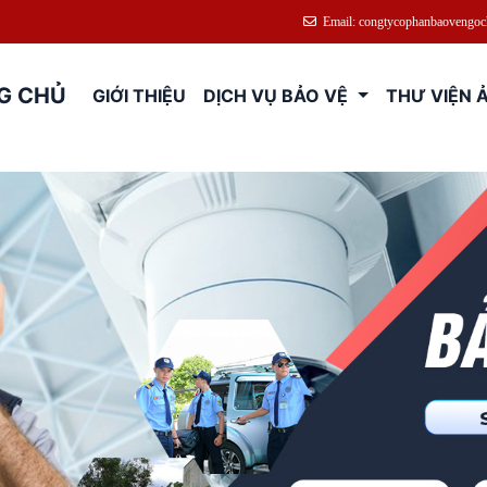
 Mừng Quý Khách Đến Với Bảo Vệ Ngọc Hòa
Email: congtycophanbaovengo
G CHỦ
GIỚI THIỆU
DỊCH VỤ BẢO VỆ
THƯ VIỆN 