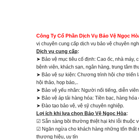
Công Ty Cổ Phần Dịch Vụ Bảo Vệ Ngọc Hòa
vị chuyên cung cấp dịch vụ bảo vệ chuyên ngh
Dịch vụ cung cấp
:
➤ Bảo vệ mục tiêu cố định: Cao ốc, nhà máy, 
bệnh viện, khách sạn, ngân hàng, trung tâm th
➤ Bảo vệ sự kiện: Chương trình hội chợ triển 
hội thảo, họp báo,..
➤ Bảo vệ yếu nhân: Người nổi tiếng, diễn viên, c
➤ Bảo vệ áp tải hàng hóa: Tiền bạc, hàng hóa có g
➤ Đào tạo bảo vệ, vệ sỹ chuyên nghiệp.
Lợi ích khi lựa chọn Bảo Vệ Ngọc Hòa
:
☑ Sẵn sàng bồi thường thiệt hại khi lỗi thuộc
☑ Ngăn ngừa cho khách hàng những tổn thất rủi
thương hiệu, uy tín