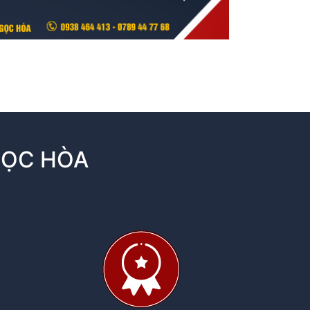
GỌC HÒA