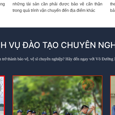
ống
những tài sản cần phải được bảo vệ cẩn thận
th
trong quá trình vận chuyển đến địa điểm khác
bả
CH VỤ ĐÀO TẠO CHUYÊN NGH
 trở thành bảo vệ, vệ sĩ chuyên nghiệp? Hãy đến ngay với Võ Đường