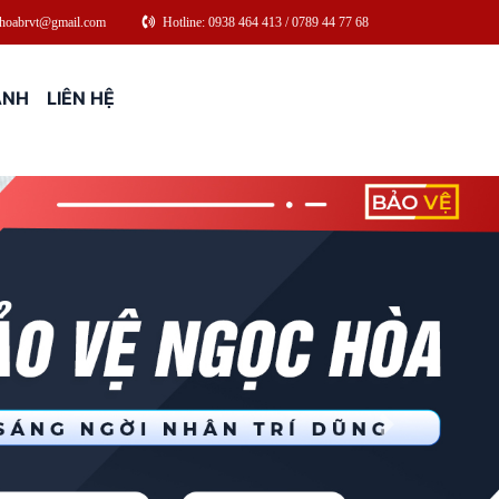
choabrvt@gmail.com
Hotline: 0938 464 413 / 0789 44 77 68
ẢNH
LIÊN HỆ