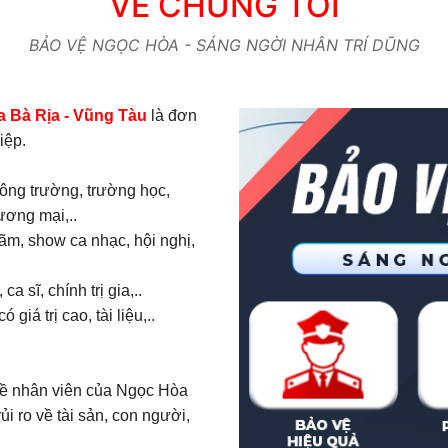
VỀ CHÚNG TÔI
BẢO VỆ NGỌC HÒA - SÁNG NGỜI NHÂN TRÍ DŨNG
 Bà Rịa - Vũng Tàu
là đơn
iệp.
công trường, trường học,
ương mại,..
lãm, show ca nhạc, hội nghị,
a sĩ, chính trị gia,..
iá trị cao, tài liệu,..
 về nhân viên của Ngọc Hòa
 ro về tài sản, con người,