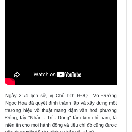
Ngày 21/4 lịch sử, vị Chủ tich HĐQT Võ Đường
Ngọc Hòa đã quyết định thành lập và xây dựng một
thương hiệu võ thuật mang đậm văn hoá phương
Đông, lấy "Nhân - Trí - Dũng" làm kim chỉ nam, là
niền tin cho mọi hành động và tiêu chí đó cũng được