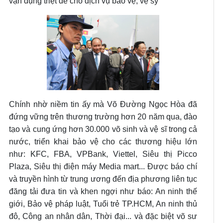
vận dụng triệt để cho dịch vụ bảo vệ, vệ sỹ
Chính nhờ niềm tin ấy mà Võ Đường Ngọc Hòa đã
đứng vững trên thương trường hơn 20 năm qua, đào
tạo và cung ứng hơn 30.000 võ sinh và vệ sĩ trong cả
nước, triển khai bảo vệ cho các thương hiệu lớn
như: KFC, FBA, VPBank, Viettel, Siêu thị Picco
Plaza, Siêu thị điện máy Media mart... Được báo chí
và truyền hình từ trung ương đến địa phương liên tục
đăng tải đưa tin và khen ngợi như báo: An ninh thế
giới, Bảo vệ pháp luật, Tuổi trẻ TP.HCM, An ninh thủ
đô, Công an nhân dân, Thời đại... và đặc biệt võ sư