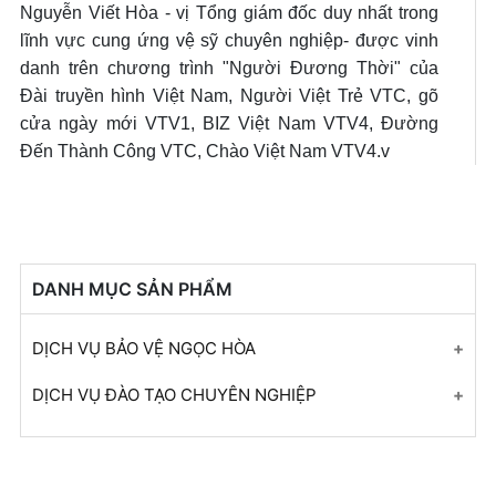
Nguyễn Viết Hòa - vị Tổng giám đốc duy nhất trong
lĩnh vực cung ứng vệ sỹ chuyên nghiệp- được vinh
danh trên chương trình "Người Đương Thời" của
Đài truyền hình Việt Nam, Người Việt Trẻ VTC, gõ
cửa ngày mới VTV1, BIZ Việt Nam VTV4, Đường
Đến Thành Công VTC, Chào Việt Nam VTV4.v
DANH MỤC SẢN PHẨM
DỊCH VỤ BẢO VỆ NGỌC HÒA
Bảo vệ mục tiêu cố định
DỊCH VỤ ĐÀO TẠO CHUYÊN NGHIỆP
Bảo vệ cho doanh nghiệp
Tuyển dụng & đào tạo bảo vệ
Bảo vệ sự kiện
Huấn luyện bảo vệ, vệ sĩ