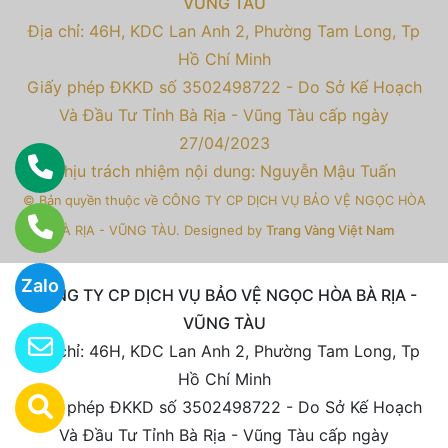
VŨNG TÀU
Địa chỉ: 46H, KDC Lan Anh 2, Phường Tam Long, Tp
Hồ Chí Minh
Giấy phép ĐKKD số 3502498722 - Do Sở Kế Hoạch
Và Đầu Tư Tỉnh Bà Rịa - Vũng Tàu cấp ngày
27/04/2023
Chịu trách nhiệm nội dung: Nguyễn Mậu Tuấn
© Bản quyền thuộc về CÔNG TY CP DỊCH VỤ BẢO VỆ NGỌC HÒA
Designed by
Trang Vàng Việt Nam
BÀ RỊA - VŨNG TÀU.
Zalo
CÔNG TY CP DỊCH VỤ BẢO VỆ NGỌC HÒA BÀ RỊA -
VŨNG TÀU
Địa chỉ: 46H, KDC Lan Anh 2, Phường Tam Long, Tp
Hồ Chí Minh
Giấy phép ĐKKD số 3502498722 - Do Sở Kế Hoạch
Và Đầu Tư Tỉnh Bà Rịa - Vũng Tàu cấp ngày