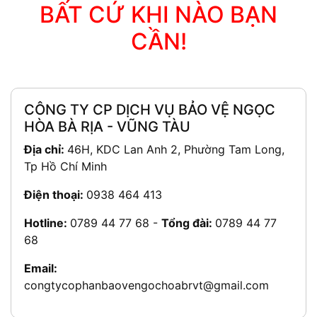
BẤT CỨ KHI NÀO BẠN
CẦN!
CÔNG TY CP DỊCH VỤ BẢO VỆ NGỌC
HÒA BÀ RỊA - VŨNG TÀU
Địa chỉ:
46H, KDC Lan Anh 2, Phường Tam Long,
Tp Hồ Chí Minh
Điện thoại:
0938 464 413
Hotline:
0789 44 77 68
-
Tổng đài:
0789 44 77
68
Email:
congtycophanbaovengochoabrvt@gmail.com